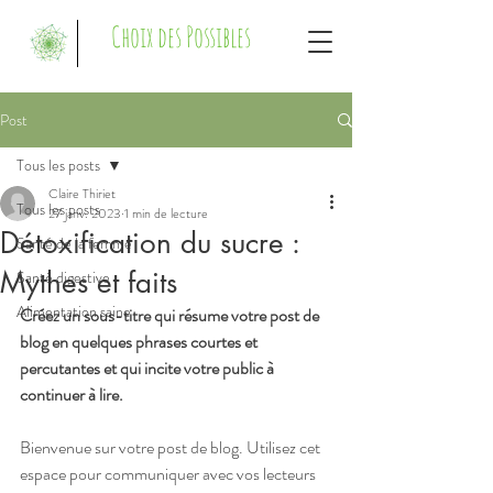
Choix des Possibles
Post
Tous les posts
Claire Thiriet
Tous les posts
27 janv. 2023
1 min de lecture
Détoxification du sucre :
Santé de la femme
Mythes et faits
Santé digestive
Alimentation saine
Créez un sous-titre qui résume votre post de 
blog en quelques phrases courtes et 
percutantes et qui incite votre public à 
continuer à lire.
Bienvenue sur votre post de blog. Utilisez cet 
espace pour communiquer avec vos lecteurs 