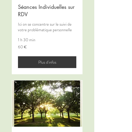
Séances Individuelles sur
RDV
Ici on se concentre sur le suivi de
votre problématique personnelle
1 h 30 min
60
60 €
euros
Plus d'infos