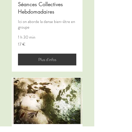
Séances Collectives
Hebdomadaires
Ici on aborde la danse bien-être en
groupe
1 h 30 min
17
17 €
euros
Plus d'infos