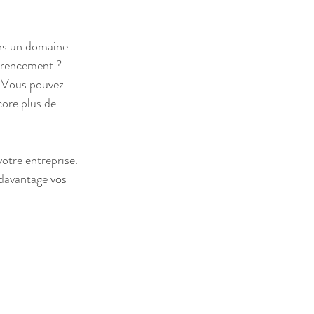
ans un domaine 
férencement ? 
. Vous pouvez 
core plus de 
votre entreprise. 
 davantage vos 